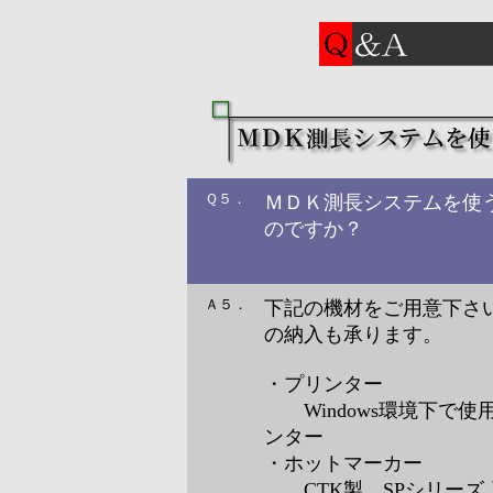
Ｑ５．
ＭＤＫ測長システムを使
のですか？
Ａ５．
下記の機材をご用意下さ
の納入も承ります。
・プリンター
Windows環境下で使
ンター
・ホットマーカー
CTK製 SPシリーズ 