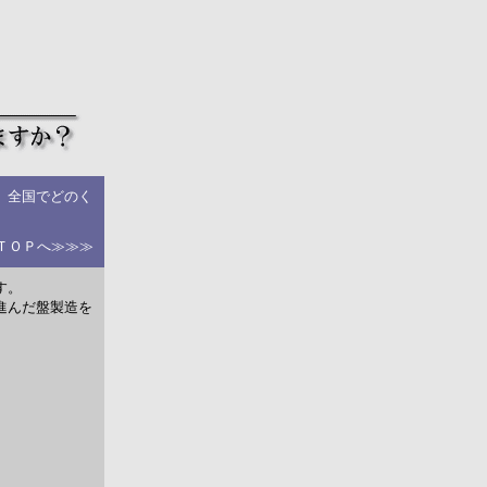
、全国でどのく
 ＴＯＰへ≫≫≫
す。
進んだ盤製造を