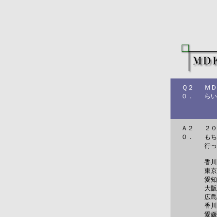
Ｑ２
ＭＤ
０．
らい
Ａ２
２０
０．
もち
行っ
香川
東京
愛知
大阪
広島
香川
愛媛