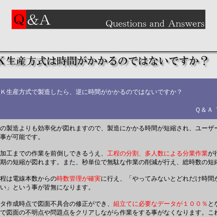
Ｋ生産方式で製造したら、逆に時間がかかるのではないですか？
Ｑ＆Ａ
の製造よりも効率化が図れますので、製造にかかる時間が短縮され、ユーザ
事が可能です。
加工までの作業を前倒しできるうえ、
工程の分割、多人数による分業作業
が
期の短縮が図れます。また、秒単位で無駄な作業の削減が行え、総時数の短
程は電線本数からの
時数管理が確実
に行え、「やってみないとどれだけ時間
い」という事が皆無になります。
タ作成時点で図面不具合の修正ができ、
組立てに必要なデータが１００％
と
で図面の不明点や問題点をクリアしながら作業をする事がなくなります。こ