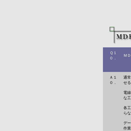
Ｑ１
ＭＤ
０．
Ａ１
通常
０．
せる
電線
な工
各工
らな
デー
作業