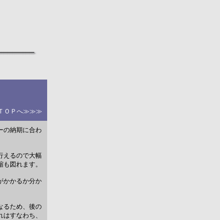
 ＴＯＰへ≫≫≫
ーの納期に合わ
行えるので大幅
縮も図れます。
がかかるか分か
なるため、後の
れはすなわち、